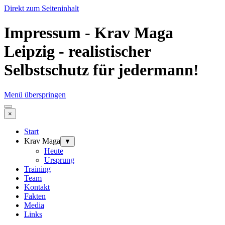
Direkt zum Seiteninhalt
Impressum - Krav Maga
Leipzig - realistischer
Selbstschutz für jedermann!
Menü überspringen
×
Start
Krav Maga
▼
Heute
Ursprung
Training
Team
Kontakt
Fakten
Media
Links